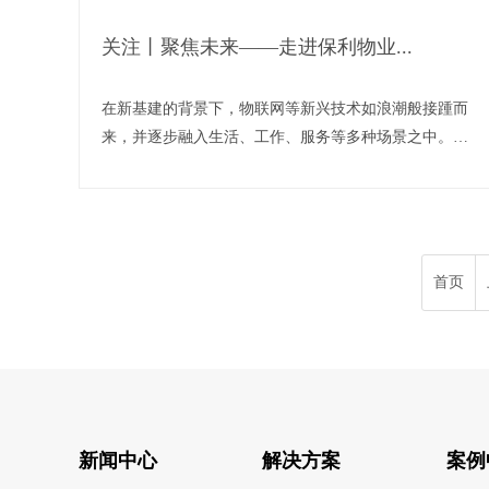
关注丨聚焦未来——走进保利物业...
在新基建的背景下，物联网等新兴技术如浪潮般接踵而
来，并逐步融入生活、工作、服务等多种场景之中。而
从物业服...
首页
新闻中心
解决方案
案例