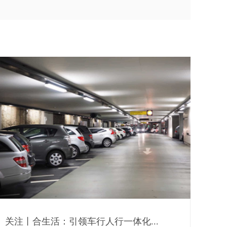
关注丨合生活：引领车行人行一体化...