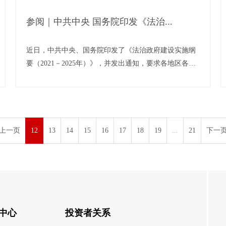
参阅｜中共中央 国务院印发《法治...
近日，中共中央、国务院印发了《法治政府建设实施纲
要（2021－2025年）》，并发出通知，要求各地区各部
门结合实际认真贯...
上一页
12
13
14
15
16
17
18
19
...
21
下一
中心
投资者关系