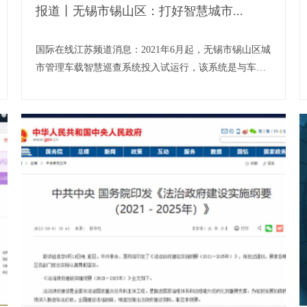
报道丨无锡市锡山区：打好智慧城市...
国际在线江苏频道消息：2021年6月起，无锡市锡山区城
市管理车载智慧巡查系统投入试运行，该系统是与车辆
相结合的...