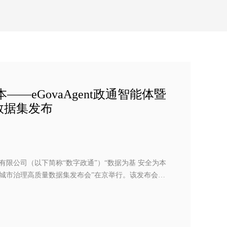
——eGovaAgent政通智能体暨
数据集发布
限公司（以下简称“数字政通”）“数据为基 安全为本
能体暨城市治理高质量数据集发布会”在京举行。该发布会
体”为核心，聚焦行业高质量数据集和智...