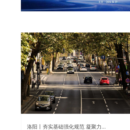
洛阳丨夯实基础强化规范 凝聚力...