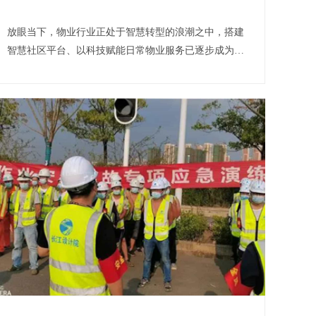
放眼当下，物业行业正处于智慧转型的浪潮之中，搭建
智慧社区平台、以科技赋能日常物业服务已逐步成为行
业标配。...