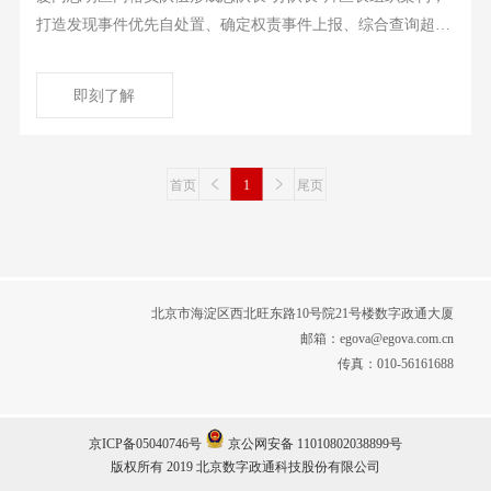
打造发现事件优先自处置、确定权责事件上报、综合查询超期
督导、综合查询超期督导、复核通过评价办结工作机制；建立
规范化管理和队伍的星级评定奖惩公正的晋升机制。积极协同
即刻了解
街道、社区、城管、市政等单位，组织专项巡查整治活动。真
正实现为城市服务、为社区减负、为基层提效。​
首页
1
尾页
北京市海淀区西北旺东路10号院21号楼数字政通大厦
邮箱：egova@egova.com.cn
传真：010-56161688
京ICP备05040746号
京公网安备 11010802038899号
版权所有 2019 北京数字政通科技股份有限公司