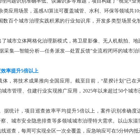
治理问题识别准确率低、误漏识多等难题，项目构建了“视觉+业务
0余类应用场景，遥感AI算法可覆盖城管、水利、环保等领域共1
国数百个城市治理实践积累的行业知识库，开发多类型场景化
。
出了城市立体网格化治理新模式，将卫星影像、无人机航拍、地
数据采集—智能分析—任务派发—处置反馈”全流程闭环的城市
。
查效率提升5倍以上
心载体，将技术成果推向全国应用。截至目前，“星揆计划”已在
城市管理、住建行业实现推广应用，2025年以来超过50个城
。据统计，项目巡查效率平均提升
5倍以上，案件识别准确度
保督察、城市安全隐患排查等多领域城市治理特大需求。以山东淄
航线巡查，每周可实现全区一次全覆盖，应急响应可在5分钟内