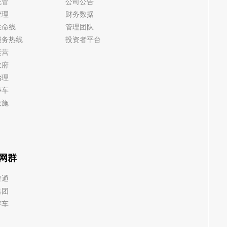
统管
公司公告
管理
财务数据
生命线
管理团队
服务热线
投资者平台
运营
政府
治理
停车
设施
网群
智通
集团
停车