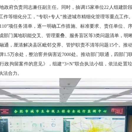
地政府负责同志兼任副主任。同时，抽调15家单位22人组建阶
工作等细化分工，“专职+专人”推进城市精细化管理等重点工作
+110”项任务清单，逐一明确工作措施、标准要求、责任单位
成部门属地职能交叉、管理重叠、服务盲区等3类问题清单，明
融通，厘清解决县区毗邻交界、管护职责不清等问题15个。推
1.5万余处，整治窨井病害近7000处。推动部门联通，四部
行政拘留案件的意见》，组建“3+N”联合执法小组，依法处置
执法合力。