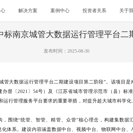
中心
解决方案
案例中心
投资者关系
关于
中标南京城管大数据运行管理平台二
发布时间：2025-08-30
京城管大数据运行管理平台二期建设项目第二阶段”。该项目是
办督〔2021〕54号）及《江苏省城市管理示范市（县）标
台和运行管理服务平台要求的重要举措，对提升超大城市科学化
架构，围绕“统管、智管、精管、众管”核心理念，构建集数据
化体系。建设内容涵盖数据中台、视频中台、物联网中台、A