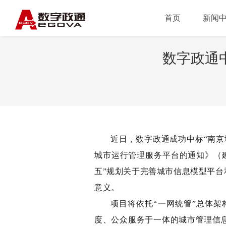
首页
新闻
数字政通
近日，数字政通成功中标“南
城市运行管理服务平台的通知》（建
五”规划关于完善城市信息模型平
意义。
项目将依托“一网统管”总体
度、公众服务于一体的城市管理信息