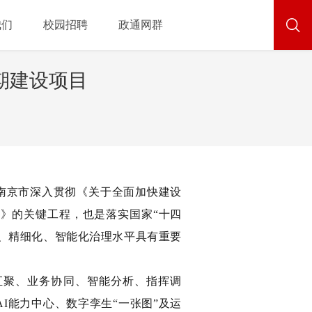
我们
校园招聘
政通网群
期建设项目
南京市深入贯彻《关于全面加快建设
准》的关键工程，也是落实国家“十四
、精细化、智能化治理水平具有重要
汇聚、业务协同、智能分析、指挥调
I能力中心、数字孪生“一张图”及运