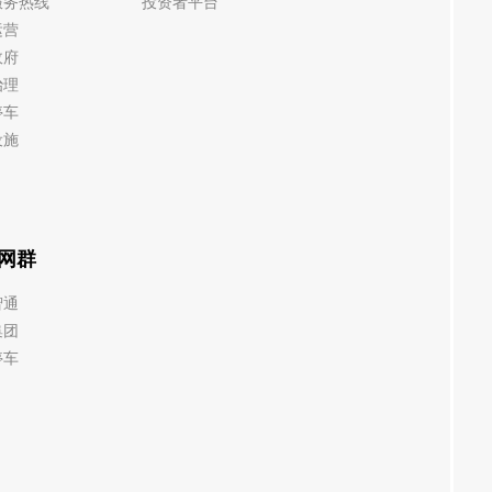
服务热线
投资者平台
运营
政府
治理
停车
设施
网群
智通
集团
停车