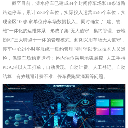
截至目前，溧水停车已建成34个封闭停车场和18条道路
路边停车，累计5584个车位，实际投入运营4546个车位，实
现全区100多家单位停车场数据接入。同时确立了“建、管、
维”一体化的运维体系，形成了集“无人值守、集约管理、云地
协同”三大特点于一体的管理模式。封闭采用车场无人值守，
停车中心24小时客服统一集约管理同时辅以专业技术人员巡
检，保障车场稳定运行；路内泊位采用地磁感应+人工手持
PDA,辅以人工打单，自动发现、自动计费、人工登记、自动
结算，有效规避计费不准、停车费跑冒滴漏等问题。